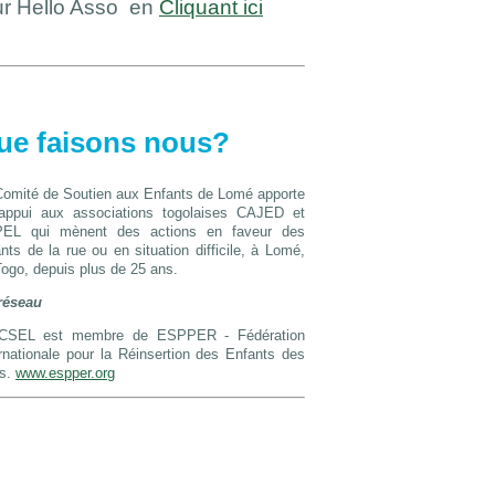
r Hello Asso en
Cliquant ici
ue faisons nous?
Comité de Soutien aux Enfants de Lomé apporte
appui aux associations togolaises CAJED et
EL qui mènent des actions en faveur des
nts de la rue ou en situation difficile, à Lomé,
ogo, depuis plus de 25 ans.
réseau
CSEL est membre de ESPPER - Fédération
rnationale pour la Réinsertion des Enfants des
s.
www.espper.org