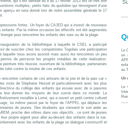
me, qui s’est déroulé du 8 au 17 février. 2013 est un très bon
Su
rventions multiples, petits faits du quotidien qui témoignent d’une
ier aperçu en sera donné lors de notre assemblée générale le 17
t.
pressions fortes. Un foyer du CAJED qui a investi de nouveaux
s enfants. Par la même occasion les effectifs ont été augmentés
énergie pour rencontrer les enfants des rues ou de la plage.
Q
nauguration de la bibliothèque à laquelle le CSEL a participé
sir de susciter chez les compatriotes Togolais une participation
Le 
 à laquelle nous avons assisté mais aussi les rencontres un peu
un 
ermis de percevoir les progrès notables de cette réalisation.
APP
e peinture très réussie, ouverture de la bibliothèque, partenariats
enfa
te lutte contre la misère de ces enfants.
au T
Un 
rencontrer certains de ces artisans de la joie et de la paix car «
les mots de Stéphane Hessel et particulièrement avec les plus
Le 
Directrice du collège des enfants qui essaie avec de si pauvres
Inte
de leur donner les moyens de leur survie dans ce monde. La
Rue
nitivement installée à Lomé, qui a ouvert un petit centre culturel
tissage, lui même passé par le foyer de l’APPEL qui déplace les
taines de jeunes. Des étudiants qui viennent le soir aider au
MAREM, proche des nôtres dans ses objectifs ; ce sont de jeunes
eur propre argent pour aller au-devant des enfants dans la rue.
ntiennent avec les enfants de la plage un dialogue constructif et