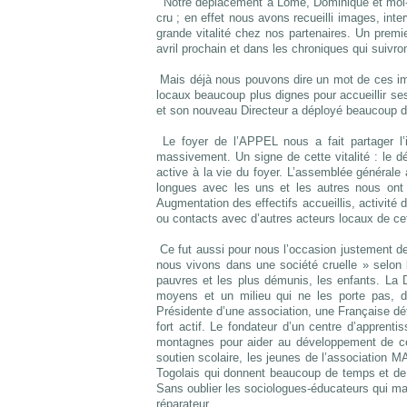
Notre déplacement à Lomé, Dominique et moi-mê
cru ; en effet nous avons recueilli images, inte
grande vitalité chez nos partenaires. Un prem
avril prochain et dans les chroniques qui suivron
Mais déjà nous pouvons dire un mot de ces im
locaux beaucoup plus dignes pour accueillir se
et son nouveau Directeur a déployé beaucoup d’
Le foyer de l’APPEL nous a fait partager l’i
massivement. Un signe de cette vitalité : le dé
active à la vie du foyer. L’assemblée générale
longues avec les uns et les autres nous ont p
Augmentation des effectifs accueillis, activité d
ou contacts avec d’autres acteurs locaux de cet
Ce fut aussi pour nous l’occasion justement de 
nous vivons dans une société cruelle » selon 
pauvres et les plus démunis, les enfants. La 
moyens et un milieu qui ne les porte pas, 
Présidente d’une association, une Française défi
fort actif. Le fondateur d’un centre d’appren
montagnes pour aider au développement de cen
soutien scolaire, les jeunes de l’association 
Togolais qui donnent beaucoup de temps et de l
Sans oublier les sociologues-éducateurs qui mai
réparateur.