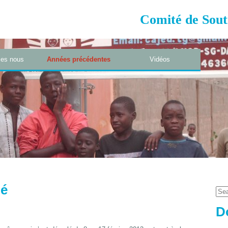
Comité de Sout
es nous
Années précédentes
Vidéos
mé
D